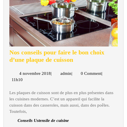
Nos conseils pour faire le bon choix
Nos
d’une plaque de cuisson
conseils
pour
4
admin
4 novembre 2018
|
admin
|
0 Comment
|
novembre
11h10
faire
2018
le
Les plaques de cuisson sont de plus en plus présentes dans
bon
les cuisines modernes. C’est un appareil qui facilite la
choix
cuisson dans des casseroles, mais aussi, dans des poêles.
d’une
Toutefois,
plaque
Conseils Ustensile de cuisine
de