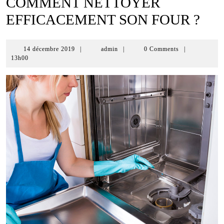
COMMENT NETTOYER
EFFICACEMENT SON FOUR ?
14
14 décembre 2019
|
admin
|
0 Comments
|
décembre
13h00
2019