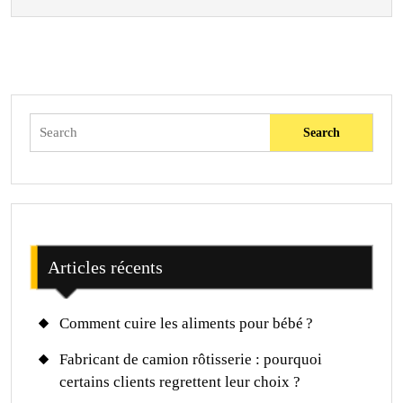
cuisson
Search
for:
Articles récents
Comment cuire les aliments pour bébé ?
Fabricant de camion rôtisserie : pourquoi
certains clients regrettent leur choix ?