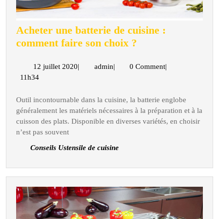
Acheter une batterie de cuisine :
Acheter
comment faire son choix ?
une
batterie
12
admin
12 juillet 2020
|
admin
|
0 Comment
|
juillet
11h34
de
2020
cuisine
Outil incontournable dans la cuisine, la batterie englobe
:
généralement les matériels nécessaires à la préparation et à la
comment
cuisson des plats. Disponible en diverses variétés, en choisir
faire
n’est pas souvent
son
Conseils Ustensile de cuisine
choix
?