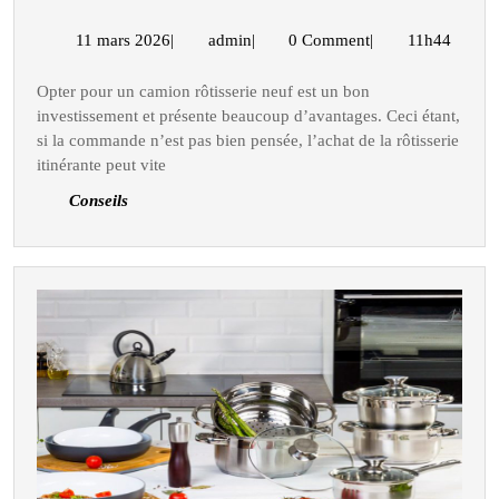
de
camion
11
admin
11 mars 2026
|
admin
|
0 Comment
|
11h44
mars
rôtisserie
2026
Opter pour un camion rôtisserie neuf est un bon
:
investissement et présente beaucoup d’avantages. Ceci étant,
pourquoi
si la commande n’est pas bien pensée, l’achat de la rôtisserie
certains
itinérante peut vite
clients
Conseils
regrettent
leur
choix
?