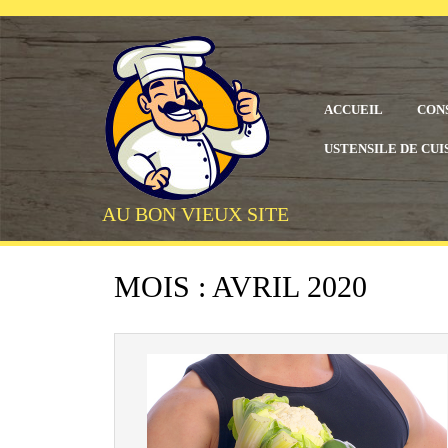
Skip
to
content
ACCUEIL
CON
USTENSILE DE CUI
AU BON VIEUX SITE
MOIS :
AVRIL 2020