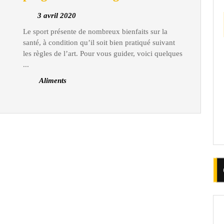
du
3
3 avril 2020
sportif
avril
Le sport présente de nombreux bienfaits sur la
:
2020
santé, à condition qu’il soit bien pratiqué suivant
Quels
les règles de l’art. Pour vous guider, voici quelques
conseils
...
pour
Aliments
établir
un
bon
programme
de
régime ?