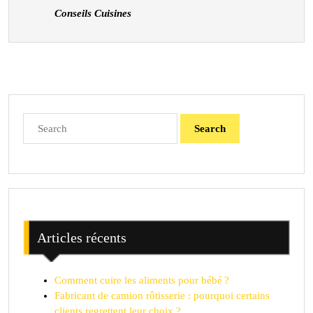
différentes
Conseils Cuisines
parties
du
porc
au
barbecue
Search
for:
Articles récents
Comment cuire les aliments pour bébé ?
Fabricant de camion rôtisserie : pourquoi certains
clients regrettent leur choix ?