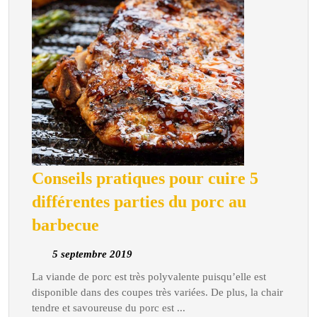
Conseils pratiques pour cuire 5
différentes parties du porc au
Conseils
barbecue
pratiques
5
5 septembre 2019
pour
septembre
La viande de porc est très polyvalente puisqu’elle est
cuire
2019
disponible dans des coupes très variées. De plus, la chair
5
tendre et savoureuse du porc est ...