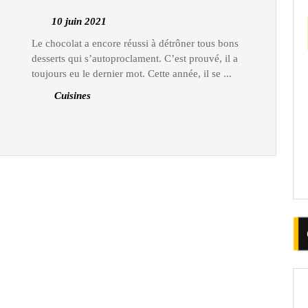
du
10
10 juin 2021
monde
juin
Le chocolat a encore réussi à détrôner tous bons
:
2021
desserts qui s’autoproclament. C’est prouvé, il a
Les
toujours eu le dernier mot. Cette année, il se ...
desserts
Cuisines
les
plus
populaires
de
l’année